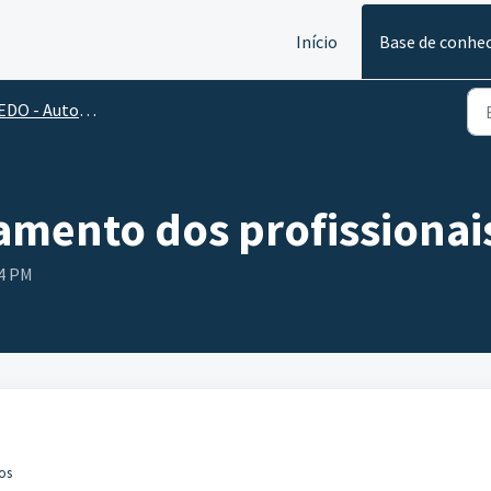
Início
Base de conhe
Autorização Eletrônica de Doação de Órgãos
amento dos profissionai
44 PM
os