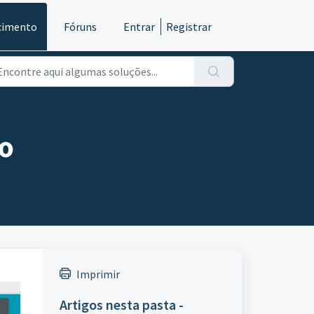
cimento
Fóruns
Entrar
Registrar
co
Imprimir
Artigos nesta pasta -