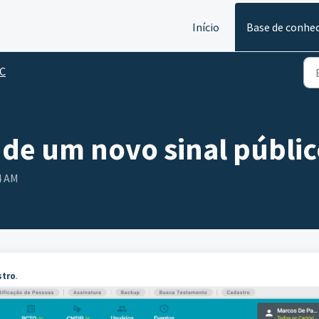
Início
Base de conhe
C
 de um novo sinal públi
4 AM
stro
.