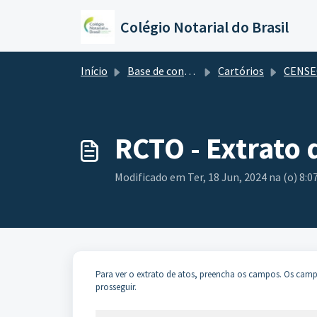
Ir para o conteúdo principal
Colégio Notarial do Brasil
Início
Base de conhecimento
Cartórios
CENSE
RCTO - Extrato 
Modificado em Ter, 18 Jun, 2024 na (o) 8:0
Para ver o extrato de atos, preencha os campos. Os cam
prosseguir.