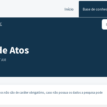
Início
Base de conhe
C
de Atos
7 AM
pos não são de caráter obrigatório, caso não possua os dados a pesquisa pode