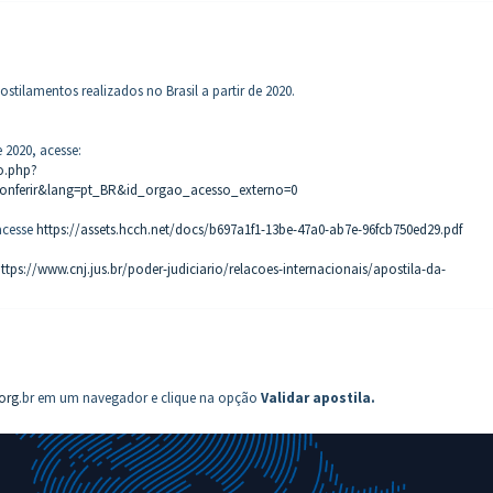
tilamentos realizados no Brasil a partir de 2020.
 2020, acesse:
no.php?
nferir&lang=pt_BR&id_orgao_acesso_externo=0
 acesse
https://assets.hcch.net/docs/b697a1f1-13be-47a0-ab7e-96fcb750ed29.pdf
ttps://www.cnj.jus.br/poder-judiciario/relacoes-internacionais/apostila-da-
.org
.br em um navegador e clique na opção
Validar apostila.