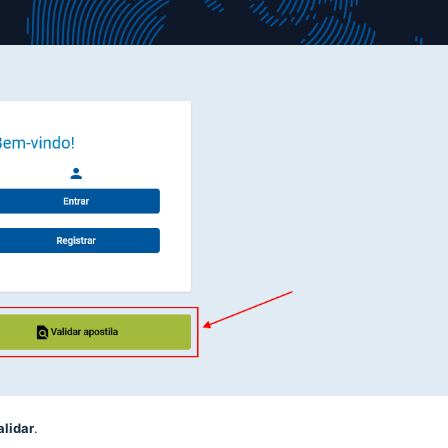
alidar
.