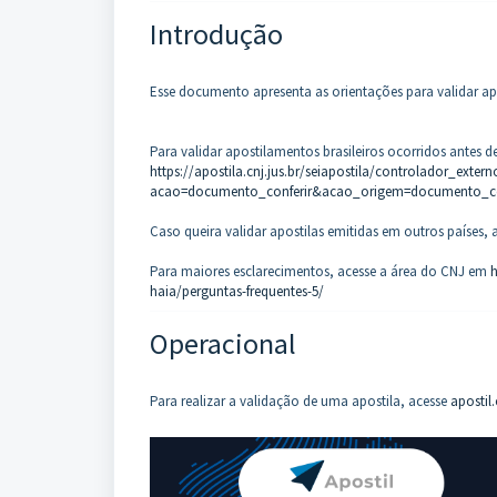
Introdução
Esse documento apresenta as orientações para validar apos
Para validar apostilamentos brasileiros ocorridos antes de
https://apostila.cnj.jus.br/seiapostila/controlador_exter
acao=documento_conferir&acao_origem=documento_co
Caso queira validar apostilas emitidas em outros países,
Para maiores esclarecimentos, acesse a área do CNJ em
h
haia/perguntas-frequentes-5/
Operacional
Para realizar a validação de uma apostila, acesse
apostil