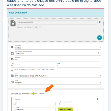
dados orientarão a criação dos e-Protocolo no RI Digital após
a assinatura do traslado.