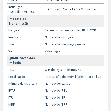
Espécie
Espécie da cédula
Instituição
I
nstituição Custodiante/Emissora
Custodiante/Emissora
Imposto de
Transmissão
Isenção
Se tem ou não isenção do ITBI, ITCMD
Inscrição
Número da inscrição
Guia
Número da guia paga / isenta
Valor
Valor pago
Qualificação dos
imóveis
CNS
CNS do registro de imóveis
Localização
Localização do imóvel (selecionar da lista)
Número da matrícula
Número de registro
IPTU
Número do IPTU
ITR
Número do ITR
NIRF
Número do NIRF