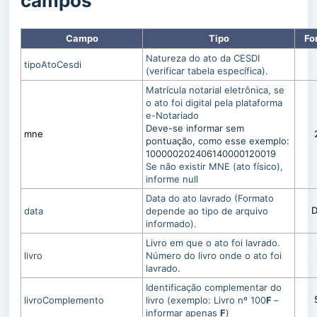
campos
Campo
Tipo
Fo
Natureza do ato da CESDI
tipoAtoCesdi
(verificar tabela específica).
Matrícula notarial eletrônica, se
o ato foi digital pela plataforma
e-Notariado
Deve-se informar sem
mne
pontuação, como esse exemplo:
100000202406140000120019
Se não existir MNE (ato físico),
informe null
Data do ato lavrado (Formato
D
data
depende ao tipo de arquivo
informado).
Livro em que o ato foi lavrado.
livro
Número do livro onde o ato foi
lavrado.
Identificação complementar do
livroComplemento
livro (exemplo: Livro nº 100
F
–
informar apenas
F
)