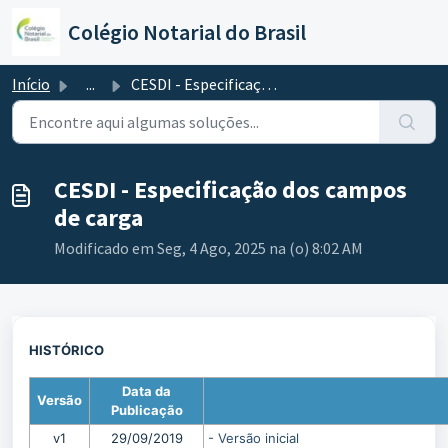
Ir para o conteúdo principal
Colégio Notarial do Brasil
Início
...
CESDI - Especificação dos campos de carga
CESDI - Especificação dos campos
de carga
Modificado em Seg, 4 Ago, 2025 na (o) 8:02 AM
HISTÓRICO
Data da
Versão
Publicação
v1
29/09/2019
- Versão inicial