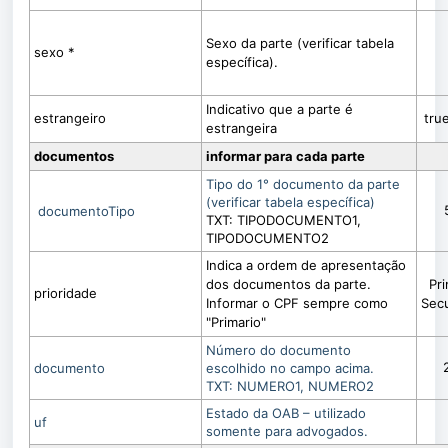
Sexo da parte (verificar tabela
sexo *
específica).
Indicativo que a parte é
estrangeiro
true
estrangeira
documentos
informar para cada parte
Tipo do 1° documento da parte
(verificar tabela específica)
documentoTipo
TXT: TIPODOCUMENTO1,
TIPODOCUMENTO2
Indica a ordem de apresentação
dos documentos da parte.
Pri
prioridade
Informar o CPF sempre como
Sec
"Primario"
Número do documento
documento
escolhido no campo acima.
TXT: NUMERO1, NUMERO2
Estado da OAB – utilizado
uf
somente para advogados.