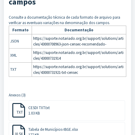
campos
Consulte a documentação técnica de cada formato de arquivo para
verificar as eventuais variações na denominação dos campos.
Formato
Documentação
https://suporte.notariado.org.br/support/solutions/arti
JSON
cles/43000708963-json-censec-recomendado-
https://suporte.notariado.org.br/support/solutions/arti
XML
cles/43000731914
https://suporte.notariado.org.br/support/solutions/arti
TXT
cles/43000731921-txt-censec
Anexos (3)
CESDI TXT.txt
TXT
1.03 KB
Tabela de Municípios-IBGE.xlsx
XLSX
177 KB