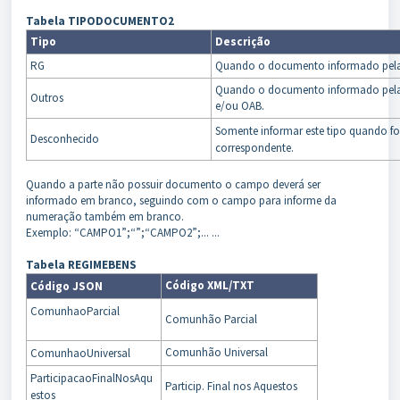
Tabela TIPODOCUMENTO2
Tipo
Descrição
RG
Quando o documento informado pela 
Quando o documento informado pela p
Outros
e/ou OAB.
Somente informar este tipo quando f
Desconhecido
correspondente.
Quando a parte não possuir documento o campo deverá ser
informado em branco, seguindo com o campo para informe da
numeração também em branco.
Exemplo: “CAMPO1”;“”;“CAMPO2”;... ...
Tabela REGIMEBENS
Código XML/TXT
Código JSON
ComunhaoParcial
Comunhão Parcial
Comunhão Universal
ComunhaoUniversal
ParticipacaoFinalNosAqu
Particip. Final nos Aquestos
estos