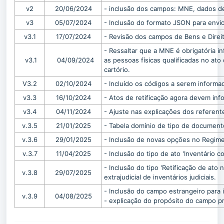
v2
20/06/2024
- inclusão dos campos: MNE, dados de
v3
05/07/2024
- Inclusão do formato JSON para envio
v3.1
17/07/2024
- Revisão dos campos de Bens e Direi
- Ressaltar que a MNE é obrigatória in
v3.1
04/09/2024
as pessoas físicas qualificadas no at
cartório.
V3.2
02/10/2024
- Incluído os códigos a serem inform
v3.3
16/10/2024
- Atos de retificação agora devem inf
v3.4
04/11/2024
- Ajuste nas explicações dos referent
v.3.5
21/01/2025
- Tabela domínio de tipo de document
v.3.6
29/01/2025
- Inclusão de novas opções no Regim
v.3.7
11/04/2025
- Inclusão do tipo de ato 'Inventário 
- Inclusão do tipo 'Retificação de ato n
v.3.8
29/07/2025
extrajudicial de inventários judiciais.
- Inclusão do campo estrangeiro para i
v.3.9
04/08/2025
- explicação do propósito do campo p