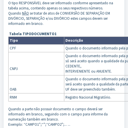
O tipo RESPONSÁVEL deve ser informado conforme apresentado na
tabela acima, contendo apenas os seus respectivos números.
Quando
NÃO
se tratar de atos de CONVERSÃO DE SEPARAÇÃO EM
DIVÓRCIO, SEPARAÇÃO e/ou DIVÓRCIO estes campos devem ser
informado em branco.
Tabela TIPODOCUMENTO1
Tipo
Descrição
CPF
Quando o documento informado pela pa
Quando o documento informado pela par
só será aceito quando a qualidade da 
CEDENTE,
CNPJ
INTERVENIENTE ou ANUENTE.
Quando o documento informado pela par
será aceito quando a qualidade da par
OAB
UF deve ser preenchido também.
RNM
Registro Nacional Migratório.
Quando a parte não possuir documento o campo deverá ser
informado em branco, seguindo com o campo para informe da
numeração também em branco.
Exemplo: “CAMPO1”;“”;“CAMPO2”;... ...