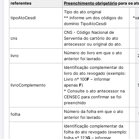
referentes
Preenchimento obrigatório
para os at
Tipo do ato original
tipoAtoCesdi
** informe um dos códigos do
*va
domínio TipoAtoCesdi
CNS - Código Nacional de
cns
Serventia do cartório do ato
antecessor ou original do ato.
Número do livro em que o ato
livro
anterior foi lavrado.
I
dentificação complementar do
livro do ato revogado (exemplo:
Livro nº 100
F
– informar
livroComplemento
apenas
F
)
* Consulte o ato antecessor na
CENSEC para confirmar se foi
preenchido
Número da folha em que o ato
folha
anterior foi lavrado.
Identificação complementar da
folha do ato revogado (exemplo:
folha nº 123
G
– informar