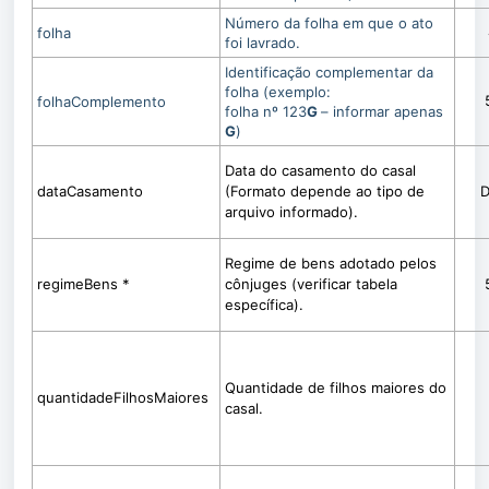
Número da folha em que o ato
folha
foi lavrado.
Identificação complementar da
folha (exemplo:
folhaComplemento
folha nº 123
G
– informar apenas
G
)
Data do casamento do casal
dataCasamento
(Formato depende ao tipo de
D
arquivo informado).
Regime de bens adotado pelos
regimeBens *
cônjuges (verificar tabela
específica).
Quantidade de filhos maiores do
quantidadeFilhosMaiores
casal.