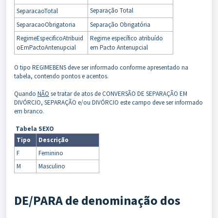
Separação Total
SeparacaoTotal
SeparacaoObrigatoria
Separação Obrigatória
RegimeEspecificoAtribuid
Regime específico atribuído
oEmPactoAntenupcial
em Pacto Antenupcial
O tipo REGIMEBENS deve ser informado conforme apresentado na
tabela, contendo pontos e acentos.
Quando
NÃO
se tratar de atos de CONVERSÃO DE SEPARAÇÃO EM
DIVÓRCIO, SEPARAÇÃO e/ou DIVÓRCIO este campo deve ser informado
em branco.
Tabela SEXO
Tipo
Descrição
F
Feminino
M
Masculino
DE/PARA de denominação dos