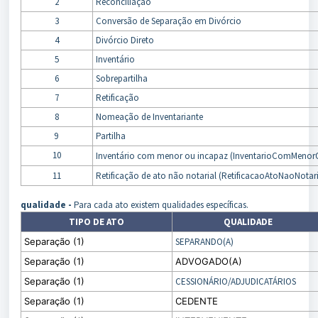
2
Reconciliação
3
Conversão de Separação em Divórcio
4
Divórcio Direto
5
Inventário
6
Sobrepartilha
7
Retificação
8
Nomeação de Inventariante
9
Partilha
10
Inventário com menor ou incapaz (InventarioComMenor
11
Retificação de ato não notarial (
RetificacaoAtoNaoNotari
qualidade -
Para cada ato existem qualidades específicas.
TIPO DE ATO
QUALIDADE
Separação (1)
SEPARANDO(A)
Separação (1)
ADVOGADO(A)
Separação (1)
CESSIONÁRIO/ADJUDICATÁRIOS
Separação (1)
CEDENTE