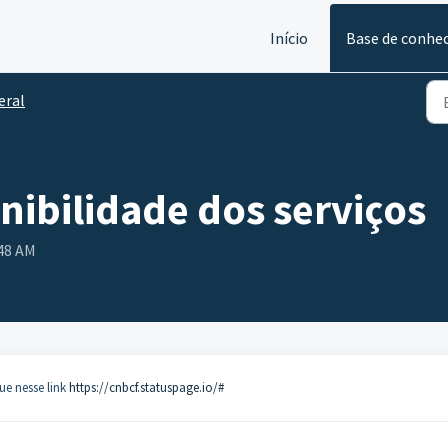
Início
Base de conhe
eral
nibilidade dos serviços
:48 AM
que nesse link
https://cnbcf.statuspage.io/#