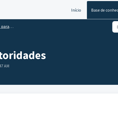
Início
Base de conhe
Autoridades
utoridades
:47 AM